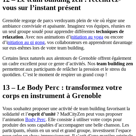
vous sur l’instant présent
Grenoble regorge de parcs verdoyants plein de vie où règne une
ambiance conviviale et apaisante. Imaginez vos équipes, réunies en
un seul groupe soudé pour apprendre différentes
techniques de
relaxation
. Avec nos animations d’i
nitiation au yoga
ou encore
d’i
nitiation au qi gong
, vos collaborateurs en apprendront davantage
sur eux-mêmes lors de votre team building.
Certains lieux naturels aux alentours de Grenoble offrent également
un cadre excellent pour ce genre d’activités. Nos
team building zen
permettront aux participants de relâcher la pression et le stress du
quotidien. C’est le moment de respirer un grand coup !
13 – Le Body Perc : transformez votre
corps en instrument à Grenoble
Vous souhaitez proposer une activité de team building favorisant la
solidarité et l’
esprit d’unité
? MadCityZen peut vous proposer
l’animation
Body Perc
. Elle consiste à utiliser votre corps pour
produire des sons capables d’accompagner une belle chanson. Les
participants, réunis en un seul et grand groupe, investissent l’espace
pour créer un show impressionnant. Il s’agit d’une manière originale