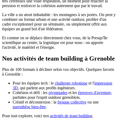
très cérébraux une vraie respiration, un moment pour relâcher la
pression et renforcer la cohésion autrement que par le travail.
La ville a un atout imbattable : les montagnes à ses portes. On peut y
combiner un format urbain et une activité outdoor, profiter d'un
cadre exceptionnel pour un séminaire, ou simplement offrir aux
équipes un grand bol d'air fédérateur.
Et comme on se déplace directement chez vous, de la Presqu'île
scientifique au centre, la logistique est pour nous : on apporte
l'activité, le matériel et l'énergie.
Nos activités de team building à Grenoble
Plus de 100 formats à décliner selon vos objectifs. Quelques favoris
à Grenoble :
Pour les équipes tech : le
challenge robotique
et l'
impression
3D
, qui parlent aux profils ingénieurs.
Cohésion et défi : les
olympiades
et les
épreuves d'aventure
,
parfaites pour l'esprit outdoor grenoblois.
Créatif et déconnexion : la
fresque collective
ou une
parenthèse bien-être
.
Pour tout explorer, voici nos
activités de team building
.