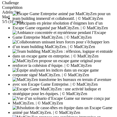
Challenge
Compétition
Adrénaline
Mad
5
/5 (
10
avis)