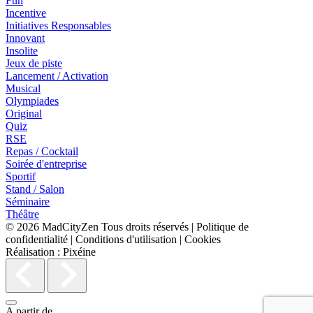
Fun
Incentive
Initiatives Responsables
Innovant
Insolite
Jeux de piste
Lancement / Activation
Musical
Olympiades
Original
Quiz
RSE
Repas / Cocktail
Soirée d'entreprise
Sportif
Stand / Salon
Séminaire
Théâtre
© 2026
MadCityZen
Tous droits réservés
|
Politique de
confidentialité
|
Conditions d'utilisation
|
Cookies
Réalisation :
Pixéine
A partir de