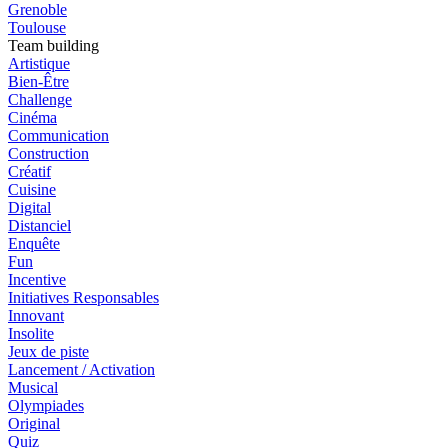
Grenoble
Toulouse
Team building
Artistique
Bien-Être
Challenge
Cinéma
Communication
Construction
Créatif
Cuisine
Digital
Distanciel
Enquête
Fun
Incentive
Initiatives Responsables
Innovant
Insolite
Jeux de piste
Lancement / Activation
Musical
Olympiades
Original
Quiz