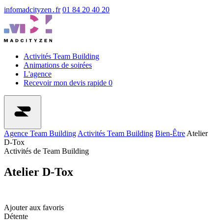
info
madcityzen․fr
01 84 20 40 20
Activités Team Building
Animations de soirées
L'agence
Recevoir mon devis rapide
0
Agence Team Building
Activités Team Building
Bien-Être
Atelier
D-Tox
Activités de Team Building
Atelier D-Tox
Ajouter aux favoris
Détente