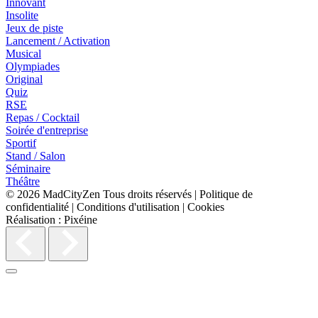
Innovant
Insolite
Jeux de piste
Lancement / Activation
Musical
Olympiades
Original
Quiz
RSE
Repas / Cocktail
Soirée d'entreprise
Sportif
Stand / Salon
Séminaire
Théâtre
© 2026
MadCityZen
Tous droits réservés
|
Politique de
confidentialité
|
Conditions d'utilisation
|
Cookies
Réalisation :
Pixéine