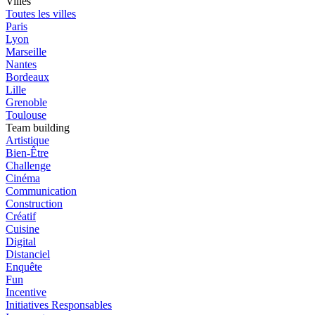
Villes
Toutes les villes
Paris
Lyon
Marseille
Nantes
Bordeaux
Lille
Grenoble
Toulouse
Team building
Artistique
Bien-Être
Challenge
Cinéma
Communication
Construction
Créatif
Cuisine
Digital
Distanciel
Enquête
Fun
Incentive
Initiatives Responsables