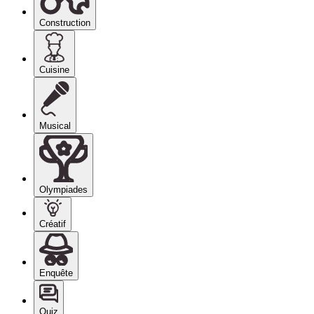
Construction
Cuisine
Musical
Olympiades
Créatif
Enquête
Quiz