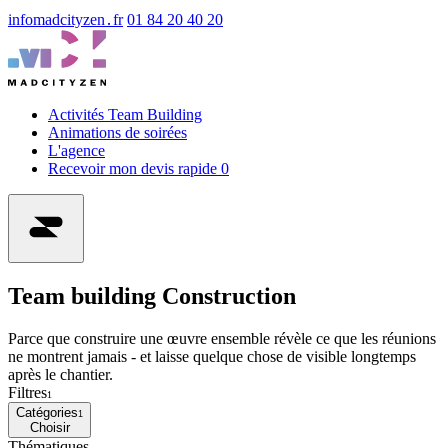
info
madcityzen․fr
01 84 20 40 20
Activités Team Building
Animations de soirées
L'agence
Recevoir mon devis rapide
0
Team building Construction
Parce que construire une œuvre ensemble révèle ce que les réunions
ne montrent jamais - et laisse quelque chose de visible longtemps
après le chantier.
Filtres
1
Catégories
1
Choisir
Thématiques