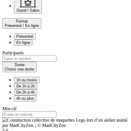
Stand / Salon
Format
Présentiel / En ligne
Présentiel
En ligne
Participants
Durée
Choisir une durée
1h ou moins
De 1h à 2h
De 2h à 4h
4h ou plus
Mot-clé
5,0