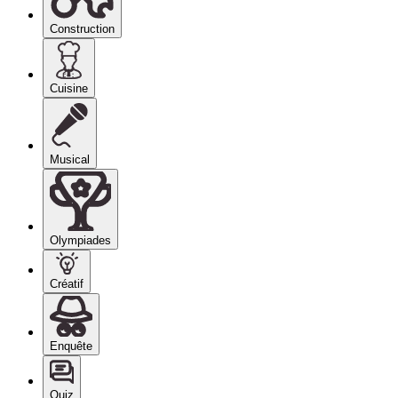
Construction
Cuisine
Musical
Olympiades
Créatif
Enquête
Quiz