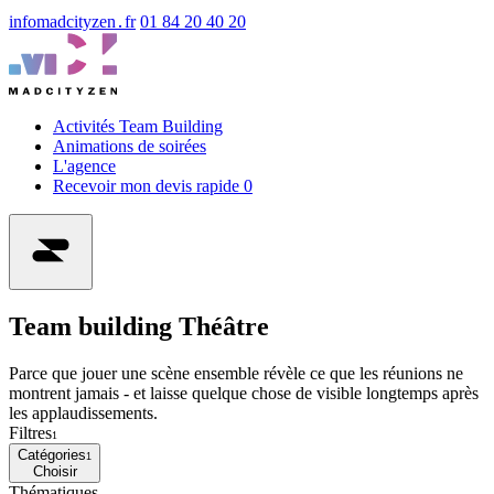
info
madcityzen․fr
01 84 20 40 20
Activités Team Building
Animations de soirées
L'agence
Recevoir mon devis rapide
0
Team building Théâtre
Parce que jouer une scène ensemble révèle ce que les réunions ne
montrent jamais - et laisse quelque chose de visible longtemps après
les applaudissements.
Filtres
1
Catégories
1
Choisir
Thématiques