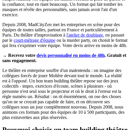
la confiance, tout en riant beaucoup. Un format qui fait tomber les
masques et révèle des personnalités, sans jamais avoir l'air d'un
exercice.
Depuis 2008, MadCityZen met les entreprises en scène pour des
équipes de toutes tailles, partout en France et particulièrement à
Paris. Du théâtre d'improvisation à
l'atelier de doublage
, en passant
par le
court-métrage d'équipe
ou la murder party, on choisit le format
qui fera s'exprimer votre équipe. Votre devis arrive en moins de 48h.
→ Recevez votre
devis personnalisé en moins de 48h
. Gratuit et
sans engagement.
Le théâtre en entreprise souffre d'un malentendu : on imagine des
collègues forcés de jouer Molière devant tout le monde. La réalité
est à l'opposé. Un bon team building théâtre repose sur des jeux
collectifs - impro, exercices d'écoute, scènes à plusieurs - où
personne n'est seul sous le projecteur et où le droit à l'erreur est la
règle numéro un. Résultat : on rit énormément, on ose des choses
qu'on ne se croyait pas capable de faire, et on découvre ses
collègues sous un jour complètement nouveau. Depuis 2008, nous
animons ces formats pour des équipes de 10 à 500 participants, des
plus extraverties aux plus réservées.
Pourquoi choisir un team building théâtre