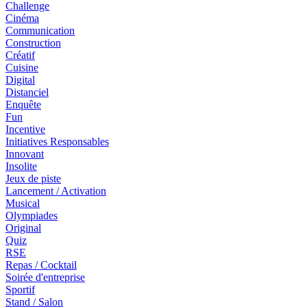
Challenge
Cinéma
Communication
Construction
Créatif
Cuisine
Digital
Distanciel
Enquête
Fun
Incentive
Initiatives Responsables
Innovant
Insolite
Jeux de piste
Lancement / Activation
Musical
Olympiades
Original
Quiz
RSE
Repas / Cocktail
Soirée d'entreprise
Sportif
Stand / Salon