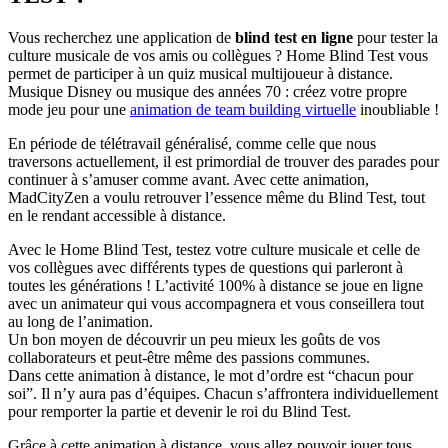
Vous recherchez une application de
blind test en ligne
pour tester la
culture musicale de vos amis ou collègues ? Home Blind Test vous
permet de participer à un quiz musical multijoueur à distance.
Musique Disney ou musique des années 70 : créez votre propre
mode jeu pour une
animation de team building virtuelle
inoubliable !
En période de télétravail généralisé, comme celle que nous
traversons actuellement, il est primordial de trouver des parades pour
continuer à s’amuser comme avant. Avec cette animation,
MadCityZen a voulu retrouver l’essence même du Blind Test, tout
en le rendant accessible à distance.
Avec le Home Blind Test, testez votre culture musicale et celle de
vos collègues avec différents types de questions qui parleront à
toutes les générations ! L’activité 100% à distance se joue en ligne
avec un animateur qui vous accompagnera et vous conseillera tout
au long de l’animation.
Un bon moyen de découvrir un peu mieux les goûts de vos
collaborateurs et peut-être même des passions communes.
Dans cette animation à distance, le mot d’ordre est “chacun pour
soi”. Il n’y aura pas d’équipes. Chacun s’affrontera individuellement
pour remporter la partie et devenir le roi du Blind Test.
Grâce à cette animation à distance, vous allez pouvoir jouer tous