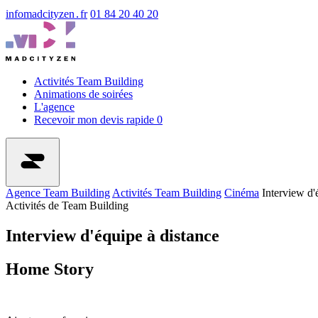
info
madcityzen․fr
01 84 20 40 20
Activités Team Building
Animations de soirées
L'agence
Recevoir mon devis rapide
0
Agence Team Building
Activités Team Building
Cinéma
Interview d'
Activités de Team Building
Interview d'équipe à distance
Home Story