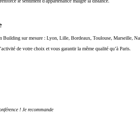
 renforce le sentiment d'appartenance malgré la distance.
e
am Building sur mesure : Lyon, Lille, Bordeaux, Toulouse, Marseille, Nant
activité de votre choix et vous garantir la même qualité qu’à Paris.
 conférence ! Je recommande