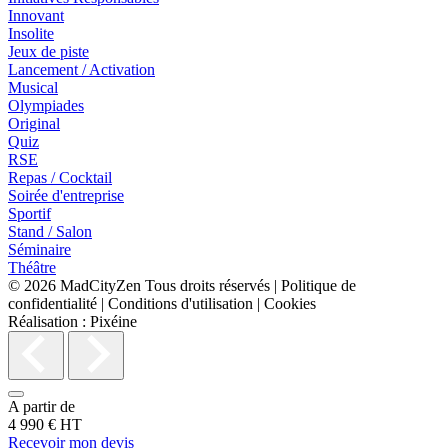
Innovant
Insolite
Jeux de piste
Lancement / Activation
Musical
Olympiades
Original
Quiz
RSE
Repas / Cocktail
Soirée d'entreprise
Sportif
Stand / Salon
Séminaire
Théâtre
© 2026
MadCityZen
Tous droits réservés
|
Politique de
confidentialité
|
Conditions d'utilisation
|
Cookies
Réalisation :
Pixéine
A partir de
4 990 € HT
Recevoir mon devis