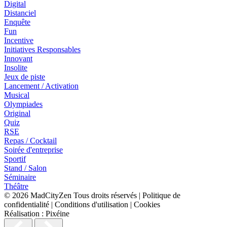
Digital
Distanciel
Enquête
Fun
Incentive
Initiatives Responsables
Innovant
Insolite
Jeux de piste
Lancement / Activation
Musical
Olympiades
Original
Quiz
RSE
Repas / Cocktail
Soirée d'entreprise
Sportif
Stand / Salon
Séminaire
Théâtre
© 2026
MadCityZen
Tous droits réservés
|
Politique de
confidentialité
|
Conditions d'utilisation
|
Cookies
Réalisation :
Pixéine