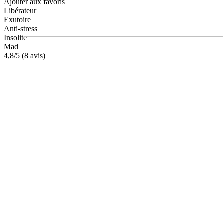
Ajouter aux favoris
Libérateur
Exutoire
Anti-stress
Insolite
Mad
4,8
/5 (
8
avis)