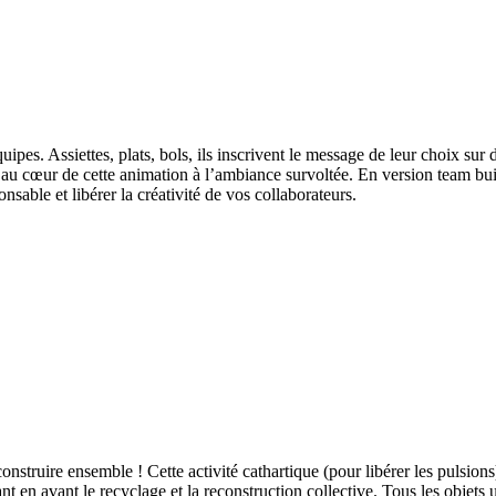
équipes. Assiettes, plats, bols, ils inscrivent le message de leur choix sur
t au cœur de cette animation à l’ambiance survoltée. En version team 
able et libérer la créativité de vos collaborateurs.
construire ensemble ! Cette activité cathartique (pour libérer les pulsion
t en avant le recyclage et la reconstruction collective. Tous les objets ut