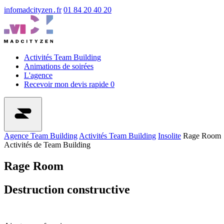
info
madcityzen․fr
01 84 20 40 20
Activités Team Building
Animations de soirées
L'agence
Recevoir mon devis rapide
0
Agence Team Building
Activités Team Building
Insolite
Rage Room
Activités de Team Building
Rage Room
Destruction constructive