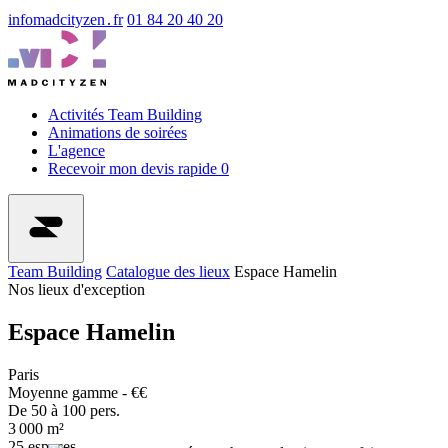
info
madcityzen․fr
01 84 20 40 20
Activités Team Building
Animations de soirées
L'agence
Recevoir mon devis rapide
0
Team Building
Catalogue des lieux
Espace Hamelin
Nos lieux d'exception
Espace Hamelin
Paris
Moyenne gamme - €€
De 50 à 100 pers.
3 000 m²
25 espaces