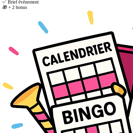
✅ Brief événement
🎁 + 2 bonus