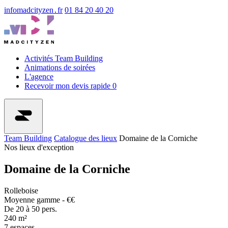
info
madcityzen․fr
01 84 20 40 20
Activités Team Building
Animations de soirées
L'agence
Recevoir mon devis rapide
0
Team Building
Catalogue des lieux
Domaine de la Corniche
Nos lieux d'exception
Domaine de la Corniche
Rolleboise
Moyenne gamme - €€
De 20 à 50 pers.
240 m²
7 espaces