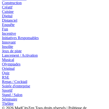
Construction
Créatif
Cuisine
Digital
Distanciel
Enquête
Fun
Incentive
Initiatives Responsables
Innovant
Insolite
Jeux de piste
Lancement / Activation
Musical
Olympiades
Original
Quiz
RSE
Repas / Cocktail
Soirée d'entreprise
Sportif
Stand / Salon
Séminaire
Théâtre
© 2026
MadCityZen
Tous droits réservés
|
Politique de