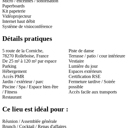
Micro / enceintes / sonorisation
Paperboards
Kit papeterie
Vidéoprojecteur
Internet haut débit
Système de visioconférence
Détails pratiques
5 route de la Corniche,
Piste de danse
78270 Rolleboise, France
Terrasse / patio / cour intérieure
De 25 m² à 120 m² par espace
Vestiaire
Parking
Lumière du jour
Hébergement
Espaces extérieurs
Accès PMR
Certification RSE
Jardin / extérieur / parc
Fermeture tardive / Soirée
Piscine / Spa / Espace bien être
possible
/ Fitness
Accès facile aux transports
Restaurant
Ce lieu est idéal pour :
Réunion / Assemblée générale
Brunch / Cocktail / Repas d'affaires