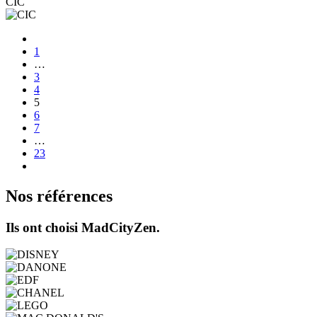
CIC
1
…
3
4
5
6
7
…
23
Nos références
Ils ont choisi MadCityZen.