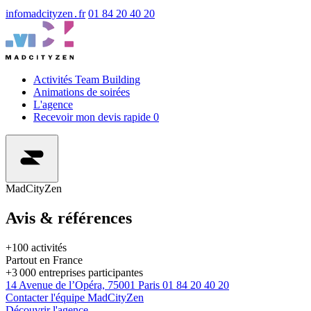
info
madcityzen․fr
01 84 20 40 20
Activités Team Building
Animations de soirées
L'agence
Recevoir mon devis rapide
0
MadCityZen
Avis & références
+100 activités
Partout en France
+3 000 entreprises participantes
14 Avenue de l’Opéra,
75001 Paris
01 84 20 40 20
Contacter l'équipe MadCityZen
Découvrir l'agence