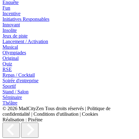
Enquête
Fun
Incentive
Initiatives Responsables
Innovant
Insolite
Jeux de piste
Lancement / Activation
Musical
Olympiades
Original
Quiz
RSE
Repas / Cocktail
Soirée d'entreprise
Sportif
Stand / Salon
Séminaire
Théâtre
© 2026
MadCityZen
Tous droits réservés
|
Politique de
confidentialité
|
Conditions d'utilisation
|
Cookies
Réalisation :
Pixéine