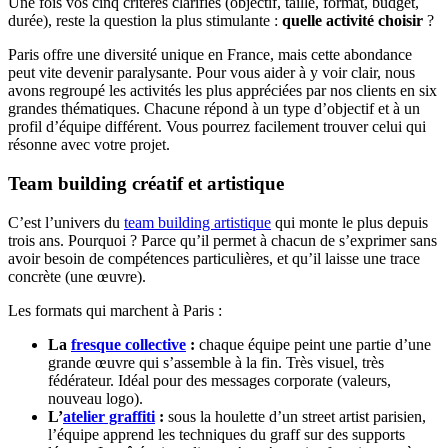
Une fois vos cinq critères clarifiés (objectif, taille, format, budget,
durée), reste la question la plus stimulante :
quelle activité choisir
?
Paris offre une diversité unique en France, mais cette abondance
peut vite devenir paralysante. Pour vous aider à y voir clair, nous
avons regroupé les activités les plus appréciées par nos clients en six
grandes thématiques. Chacune répond à un type d’objectif et à un
profil d’équipe différent. Vous pourrez facilement trouver celui qui
résonne avec votre projet.
Team building créatif et artistique
C’est l’univers du
team building artistique
qui monte le plus depuis
trois ans. Pourquoi ? Parce qu’il permet à chacun de s’exprimer sans
avoir besoin de compétences particulières, et qu’il laisse une trace
concrète (une œuvre).
Les formats qui marchent à Paris :
La
fresque collective
:
chaque équipe peint une partie d’une
grande œuvre qui s’assemble à la fin. Très visuel, très
fédérateur. Idéal pour des messages corporate (valeurs,
nouveau logo).
L’
atelier graffiti
:
sous la houlette d’un street artist parisien,
l’équipe apprend les techniques du graff sur des supports