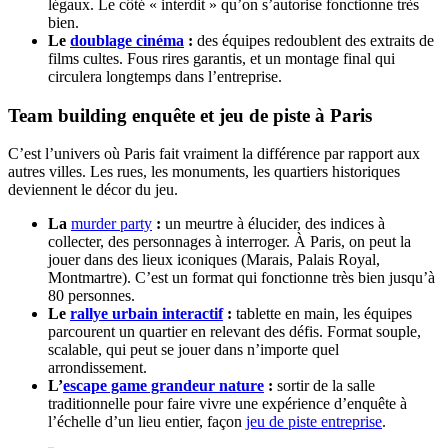
légaux. Le côté « interdit » qu’on s’autorise fonctionne très
bien.
Le
doublage cinéma
:
des équipes redoublent des extraits de
films cultes. Fous rires garantis, et un montage final qui
circulera longtemps dans l’entreprise.
Team building enquête et jeu de piste à Paris
C’est l’univers où Paris fait vraiment la différence par rapport aux
autres villes. Les rues, les monuments, les quartiers historiques
deviennent le décor du jeu.
La
murder party
:
un meurtre à élucider, des indices à
collecter, des personnages à interroger. À Paris, on peut la
jouer dans des lieux iconiques (Marais, Palais Royal,
Montmartre). C’est un format qui fonctionne très bien jusqu’à
80 personnes.
Le
rallye urbain interactif
:
tablette en main, les équipes
parcourent un quartier en relevant des défis. Format souple,
scalable, qui peut se jouer dans n’importe quel
arrondissement.
L’
escape game grandeur nature
:
sortir de la salle
traditionnelle pour faire vivre une expérience d’enquête à
l’échelle d’un lieu entier, façon
jeu de piste entreprise
.